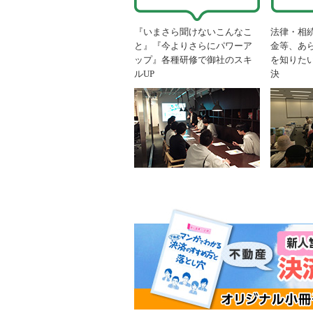
『いまさら聞けないこんなこ
法律・相
と』『今よりさらにパワーア
金等、あ
ップ』各種研修で御社のスキ
を知りた
ルUP
決